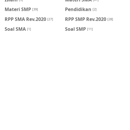
Materi SMP
Pendidikan
[39]
[2]
RPP SMA Rev.2020
RPP SMP Rev.2020
[27]
[28]
Soal SMA
Soal SMP
[1]
[11]
HASHTAG
BLOG ARCHIVE
Feb 2026
Oct 2025
[2]
[1]
Sept 2023
Aug 2023
[1]
[3]
May 2023
Oct 2022
[1]
[3]
Sept 2022
Aug 2022
[8]
[2]
May 2022
Apr 2022
[3]
[13]
Mar 2022
Feb 2022
[16]
[7]