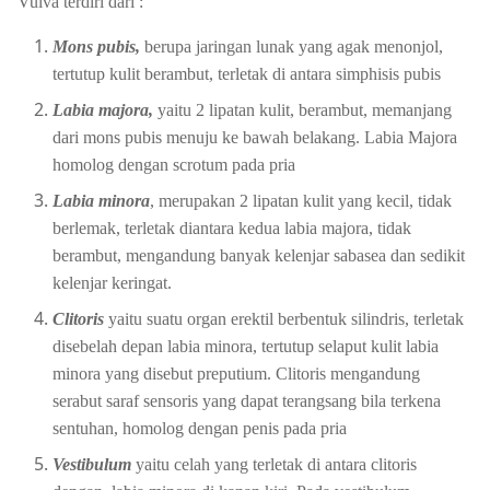
Vulva terdiri dari :
Mons pubis,
berupa jaringan lunak yang agak menonjol,
tertutup kulit berambut, terletak di antara simphisis pubis
Labia majora,
yaitu 2 lipatan kulit, berambut, memanjang
dari mons pubis menuju ke bawah belakang. Labia Majora
homolog dengan scrotum pada pria
Labia minora
, merupakan 2 lipatan kulit yang kecil, tidak
berlemak, terletak diantara kedua labia majora, tidak
berambut, mengandung banyak kelenjar sabasea dan sedikit
kelenjar keringat.
Clitoris
yaitu suatu organ erektil berbentuk silindris, terletak
disebelah depan labia minora, tertutup selaput kulit labia
minora yang disebut preputium. Clitoris mengandung
serabut saraf sensoris yang dapat terangsang bila terkena
sentuhan, homolog dengan penis pada pria
Vestibulum
yaitu celah yang terletak di antara clitoris