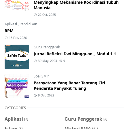
Menyingkap Mekanisme Koordinasi Tubuh
Manusia
22 Oct, 2025
Aplikasi
,
Pendidikan
RPM
18 Feb, 2026
Guru Penggerak
Jurnal Refleksi Dwi Mingguan _ Modul 1.1
30 May, 2023
9
Soal SMP
Pernyataan Yang Benar Tentang Ciri
Penderita Penyakit Tulang
9 Oct, 2022
CATEGORIES
Aplikasi
Guru Penggerak
[3]
[4]
Islam
Materi SMA
[5]
[81]