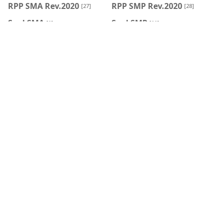
RPP SMA Rev.2020
RPP SMP Rev.2020
[27]
[28]
Soal SMA
Soal SMP
[1]
[11]
HASHTAG
BLOG ARCHIVE
Feb 2026
Oct 2025
[2]
[1]
Sept 2023
Aug 2023
[1]
[3]
May 2023
Oct 2022
[1]
[3]
Sept 2022
Aug 2022
[8]
[2]
May 2022
Apr 2022
[3]
[13]
Mar 2022
Feb 2022
[16]
[7]
Jan 2022
Dec 2021
[6]
[26]
Nov 2021
Oct 2021
[74]
[33]