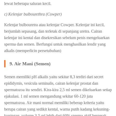
lewat beberapa saluran kecil.
c) Kelenjar bulbourethra (Cowper)
Kelenjar bulbouretra atau kelenjar Cowper. Kelenjar ini kecil,
berjumlah sepasang, dan terletak di sepanjang uretra. Cairan
kelenjar ini kental dan disekresikan sebelum penis mengeluarkan
sperma dan semen. Berfungsi untuk menghasilkan lendir yang
alkalis (memperlicin persetubuhan)
9. Air Mani (Semen)
Semen memiliki pH alkalis yaitu sekitar 8,3 terdiri dari secret
epididymis, vesicula seminalis, cairan kelenjar prostat dan
spermatozoa itu sendiri. Kira-kira 2,5 ml semen dikeluarkan setiap
ejakulasi. 1 ml semen mengandung sekitar 60-120 juta
spermatozoa. Air mani normal memiliki beberap kriteria yaitu
berupa cairan yang sedikit kental, warna putih kadang kekuning-
kuningan, volume 3-5 ml lebih dari 60% sperma aktif bergerak.