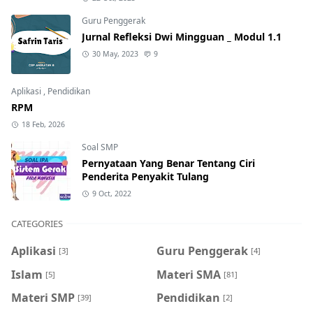
Guru Penggerak
Jurnal Refleksi Dwi Mingguan _ Modul 1.1
30 May, 2023
9
Aplikasi
,
Pendidikan
RPM
18 Feb, 2026
Soal SMP
Pernyataan Yang Benar Tentang Ciri
Penderita Penyakit Tulang
9 Oct, 2022
CATEGORIES
Aplikasi
Guru Penggerak
[3]
[4]
Islam
Materi SMA
[5]
[81]
Materi SMP
Pendidikan
[39]
[2]