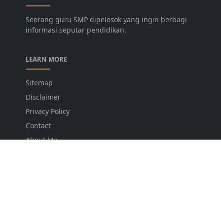
Seorang guru SMP dipelosok yang ingin berbagi
informasi seputar pendidikan.
LEARN MORE
Sitemap
Disclaimer
Privacy Policy
Contact
About Me
FOLLOW US