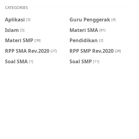
CATEGORIES
Aplikasi
Guru Penggerak
[3]
[4]
Islam
Materi SMA
[5]
[81]
Materi SMP
Pendidikan
[39]
[2]
RPP SMA Rev.2020
RPP SMP Rev.2020
[27]
[28]
Soal SMA
Soal SMP
[1]
[11]
HASHTAG
BLOG ARCHIVE
Feb 2026
Oct 2025
[2]
[1]
Sept 2023
Aug 2023
[1]
[3]
May 2023
Oct 2022
[1]
[3]
Sept 2022
Aug 2022
[8]
[2]